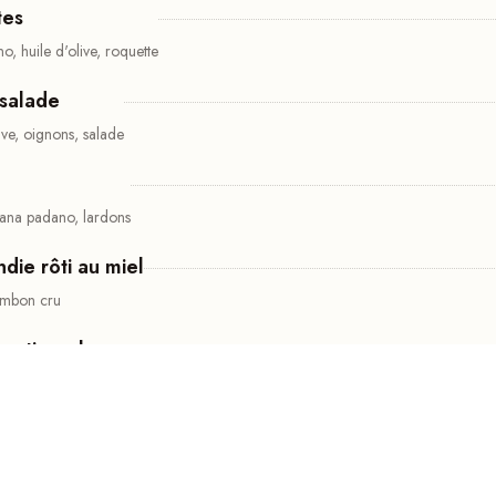
tes
 huile d'olive, roquette
salade
ve, oignons, salade
grana padano, lardons
ie rôti au miel
jambon cru
 artisanale