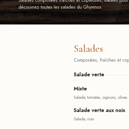
Salades composées fraîches et copieuses, idéales pour
découvrez toutes les salades du Ghymnos.
Salades
Composées, fraîches et co
Salade verte
Mixte
Salade, tomates, oignons, olives
Salade verte aux noix
Salade, noix