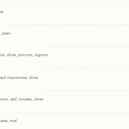
se
, pesto
is, olives, poivrons, oignons
 œuf mayonnaise, olives
pions, œuf, tomates, olives
mates, miel