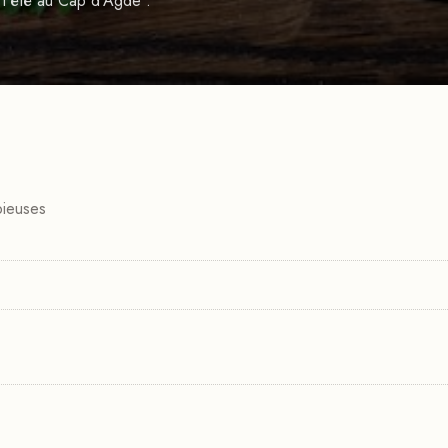
 l'été au Cap d'Agde :
pieuses