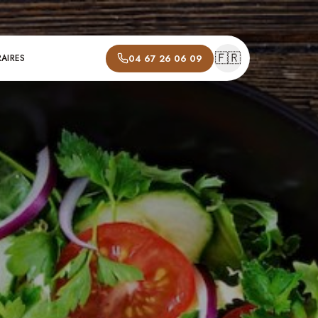
🇫🇷
04 67 26 06 09
AIRES